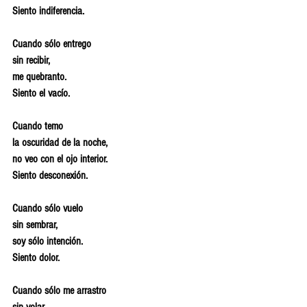
Siento indiferencia. 
Cuando sólo entrego 
sin recibir, 
me quebranto. 
Siento el vacío. 
Cuando temo
la oscuridad de la noche, 
no veo con el ojo interior. 
Siento desconexión. 
Cuando sólo vuelo
sin sembrar, 
soy sólo intención. 
Siento dolor. 
Cuando sólo me arrastro