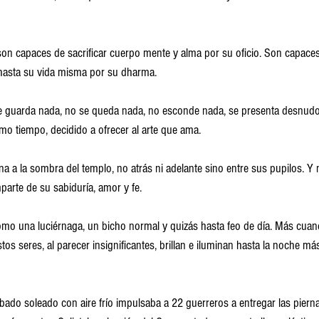
n capaces de sacrificar cuerpo mente y alma por su oficio. Son capaces
 hasta su vida misma por su dharma.
e guarda nada, no se queda nada, no esconde nada, se presenta desnudo
smo tiempo, decidido a ofrecer al arte que ama.
a a la sombra del templo, no atrás ni adelante sino entre sus pupilos. Y 
parte de su sabiduría, amor y fe.
mo una luciérnaga, un bicho normal y quizás hasta feo de día. Más cuan
os seres, al parecer insignificantes, brillan e iluminan hasta la noche má
ado soleado con aire frío impulsaba a 22 guerreros a entregar las pierna