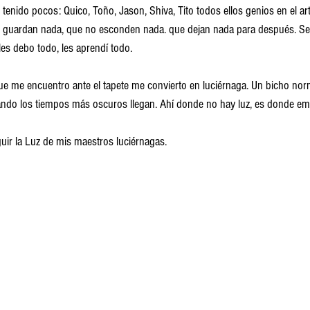
enido pocos: Quico, Toño, Jason, Shiva, Tito todos ellos genios en el art
se guardan nada, que no esconden nada. que dejan nada para después. Se
les debo todo, les aprendí todo.
ue me encuentro ante el tapete me convierto en luciérnaga. Un bicho norm
uando los tiempos más oscuros llegan. Ahí donde no hay luz, es donde em
uir la Luz de mis maestros luciérnagas.