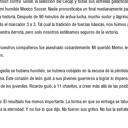
són contra  Goliat, la selección del Cecap y todas sus estrellas galácticas
 mi humilde Mexico Soccer. Nadie pronosticaba un final medianamente par
la historia. Después de 90 minutos de ardua lucha, mucho sudor y lágrima
 el marcador 3 a 3. Tal cual la tradición de fuerzas básicas, nos fuimos
tra derrota, pero solo nosotros estábamos seguros de la victoria.
uestros compañeros fue asesinado cobardemente. Mi querido Memo, le r
n. 
agedia se hubiera hundido, se hubiera cobijado en la excusa de la pérdida.
a. Este corazón de león guió a sus jóvenes guerreros a lograr lo impens
e los juveniles. Ricardo guió, a 11 chavitos, a creer más allá de las posib
te. El resultado fue menos importante. La forma en que su entrega se tatu
 la eternidad. Y no fue lo que dijo. No fueron sus gritos. No fue la estrate