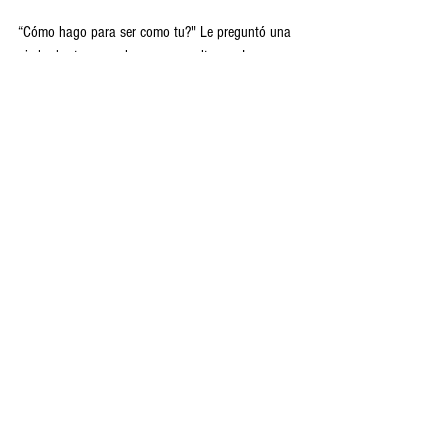
“Cómo hago para ser como tu?" Le preguntó una 
piedra bruta a una hermosa escultura.... La 
escultura le respondió: "sólo dos cosas puedes 
hacer, la primera es estar dispuesta a recibir 
muchos golpes, y la segunda ni por cobardía se te 
ocurra partirte en el proceso."
Alejandro Quiyono.