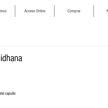
emos
Acceso Online
Comprar
nidhana
del capullo