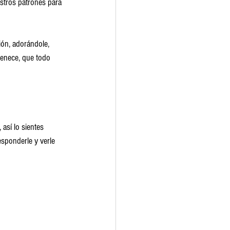
stros patrones para 
ión, adorándole, 
enece, que todo 
así lo sientes 
esponderle y verle 