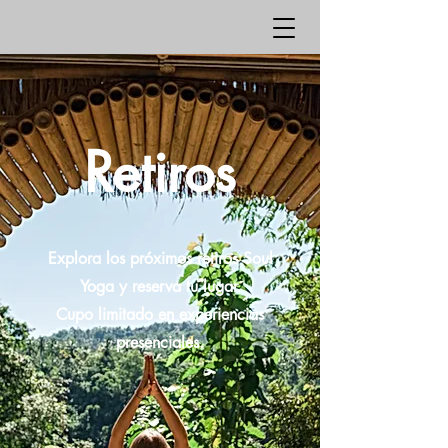
Retiros
Explora los próximos retiros Soul
Yoga y reserva tu lugar.
Cupo limitado en experiencias
presenciales.