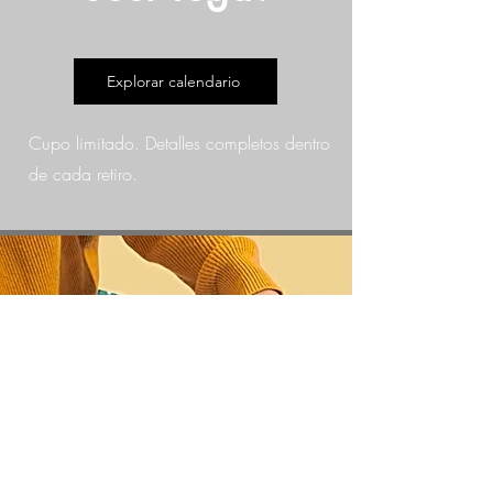
Explorar calendario
Cupo limitado. Detalles completos dentro
de cada retiro.