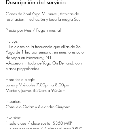
Descripción del servicio
Clases de Soul Yoga Multinivel, técnicas de
respiración, meditación y toda la magia Soul.
Precio por Mes / Pago trimestral
Incluye:
+Tus clases en la frecuencia que elijas de Soul
Yoga de 1 hra por semana, en nuestro estudio
de yoga en Monterrey, N.L.
+Acceso ilimitado de Yoga On Demand, con
clases pregrabadas
Horarios a elegir:
Lunes y Miércoles 7:00pm a 8:00pm
Martes y Jueves 8:30am a 9:30am
Imparten:
Consuelo Ordaz y Alejandro Quiyono
Inversión:
1 sola clase / clase suelta: $350 MXP
1 clase por semana / 4 clases al mes: $800