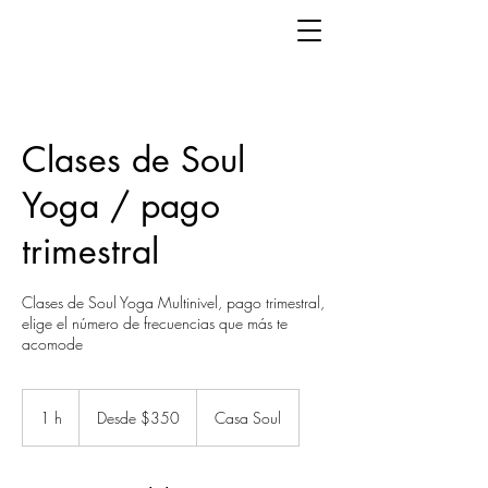
Clases de Soul
Yoga / pago
trimestral
Clases de Soul Yoga Multinivel, pago trimestral,
elige el número de frecuencias que más te
acomode
Desde
350
1 h
1
Desde $350
Casa Soul
pesos
mexicanos