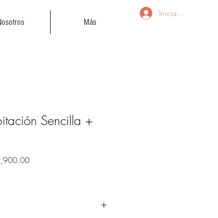
Iniciar sesión
Nosotros
Más
itación Sencilla +
o
Precio
,900.00
de
oferta