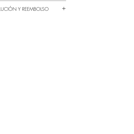
Monte Uzulu
OLUCIÓN Y REEMBOLSO
s tu lugar, 50% no es reembolsable.
e la fecha del evento para una
 50% del costo total del
a fecha no se aceptan devoluciones.