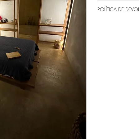
Alojamiento en Hotel 
POLÍTICA DE DEV
Una vez que se reserva
Tienes 90 días antes d
devolución del restante
evento, después de est