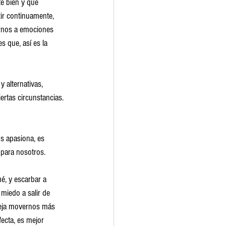
te bien y que 
ir continuamente, 
arnos a emociones 
s que, así es la 
 alternativas, 
rtas circunstancias.
s apasiona, es 
 para nosotros.
é, y escarbar a 
miedo a salir de 
deja movernos más 
ecta, es mejor 