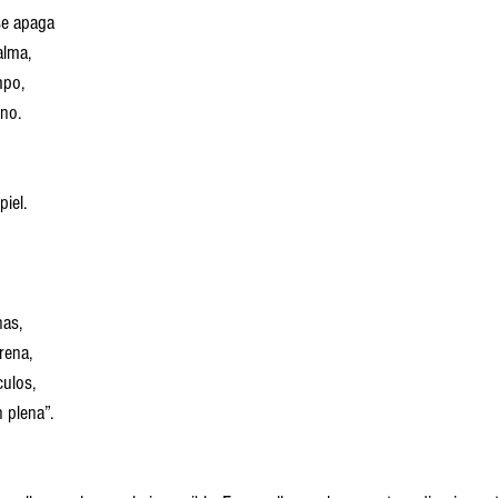
se apaga
alma,
mpo, 
rno.
piel.
nas,
rena,
culos,
 plena”.