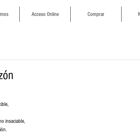
emos
Acceso Online
Comprar
zón
ible,
o insaciable,
ión.