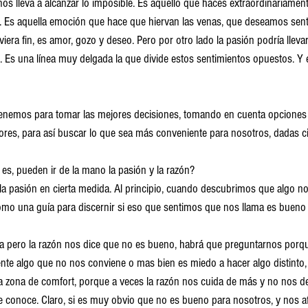
os lleva a alcanzar lo imposible. Es aquello que haces extraordinariamen
. Es aquella emoción que hace que hiervan las venas, que deseamos sent
iera fin, es amor, gozo y deseo. Pero por otro lado la pasión podría llev
ón. Es una línea muy delgada la que divide estos sentimientos opuestos. Y e
enemos para tomar las mejores decisiones, tomando en cuenta opciones y
es, para así buscar lo que sea más conveniente para nosotros, dadas cie
e es, pueden ir de la mano la pasión y la razón?
 la pasión en cierta medida. Al principio, cuando descubrimos que algo no
omo una guía para discernir si eso que sentimos que nos llama es bueno
na pero la razón nos dice que no es bueno, habrá que preguntarnos porqu
ente algo que no nos conviene o mas bien es miedo a hacer algo distinto, 
ra zona de comfort, porque a veces la razón nos cuida de más y no nos 
te conoce. Claro, si es muy obvio que no es bueno para nosotros, y nos af